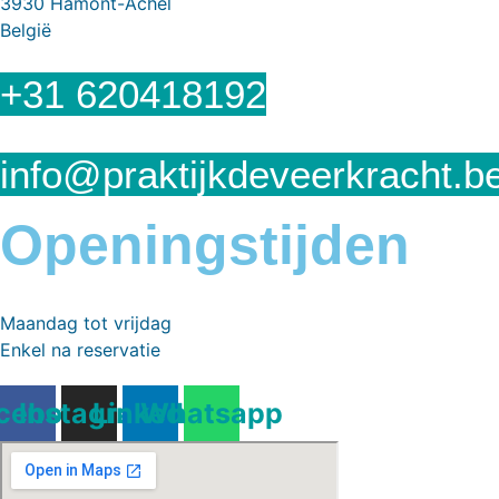
3930 Hamont-Achel
België
+31 620418192
info@praktijkdeveerkracht.b
Openingstijden
Maandag tot vrijdag
Enkel na reservatie
cebook
Instagram
Linkedin
Whatsapp