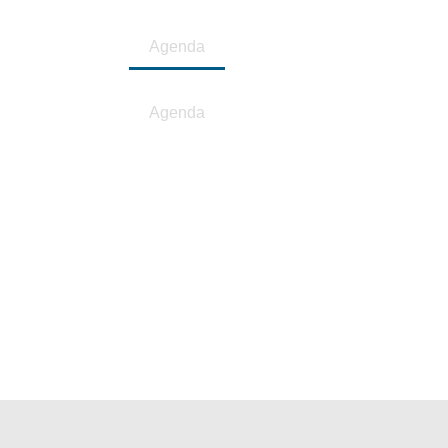
ieopstellingen
Agenda
Contact
ieopstellingen
Agenda
Contact